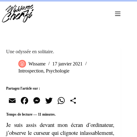
Passer
au
contenu
Une odyssée en solitaire.
Wissame
17 janvier 2021
Introspection
,
Psychologie
Partagez l'article sur :
E
Fa
M
T
W
Pa
m
ce
es
wi
ha
rt
Temps de lecture —
11
minutes.
ail
bo
se
tte
ts
ag
Je suis assis devant mon écran d’ordinateur,
ok
ng
r
A
er
j’observe le curseur qui clignote inlassablement,