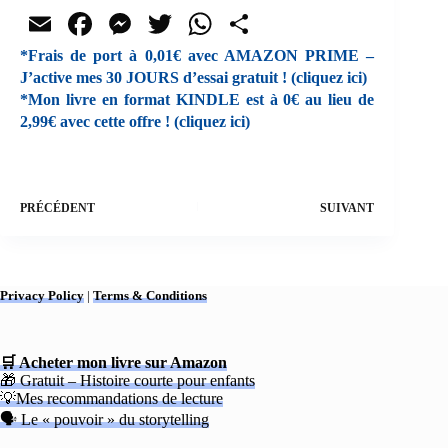
E
Fa
M
T
W
Pa
m
ce
es
wi
ha
rt
*Frais de port à 0,01€ avec AMAZON PRIME –
J’active mes 30 JOURS d’essai gratuit ! (cliquez ici)
ail
bo
se
tte
ts
ag
*Mon livre en format KINDLE est à 0€ au lieu de
ok
ng
r
A
er
2,99€ avec cette offre ! (cliquez ici)
er
pp
PRÉCÉDENT
SUIVANT
Privacy Policy
|
Terms & Conditions
🛒 Acheter mon livre sur Amazon
🎁 Gratuit – Histoire courte pour enfants
💡Mes recommandations de lecture
🗣 Le « pouvoir » du storytelling