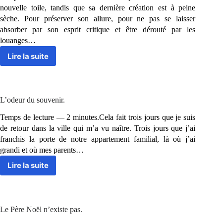
?
nouvelle toile, tandis que sa dernière création est à peine
sèche. Pour préserver son allure, pour ne pas se laisser
absorber par son esprit critique et être dérouté par les
louanges…
Lire la suite
La
prochaine
toile.
L’odeur du souvenir.
Temps de lecture — 2 minutes.Cela fait trois jours que je suis
de retour dans la ville qui m’a vu naître. Trois jours que j’ai
franchis la porte de notre appartement familial, là où j’ai
grandi et où mes parents…
Lire la suite
L’odeur
du
souvenir.
Le Père Noël n’existe pas.