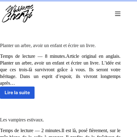
Passer
au
contenu
Planter un arbre, avoir un enfant et écrire un livre.
Temps de lecture — 8 minutes.Article original en anglais.
Planter un arbre, avoir un enfant et écrire un livre. L’idée est
que ces trois-là survivront grâce à vous. Ils seront votre
héritage. Dans un esprit d’espoir, ils vivront longtemps
après…
Lire la suite
Planter
un
arbre,
avoir
un
Les vampires estivaux.
enfant
et
Temps de lecture — 2 minutes.Il est là, posé fièrement, sur le
écrire