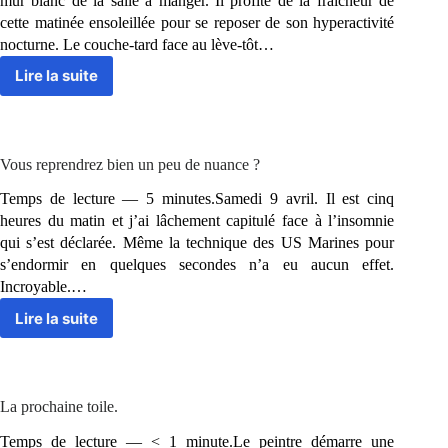
mûr blanc de la salle à manger. Il profite de la fraîcheur de
un
cette matinée ensoleillée pour se reposer de son hyperactivité
livre.
nocturne. Le couche-tard face au lève-tôt…
Lire la suite
Les
vampires
estivaux.
Vous reprendrez bien un peu de nuance ?
Temps de lecture — 5 minutes.Samedi 9 avril. Il est cinq
heures du matin et j’ai lâchement capitulé face à l’insomnie
qui s’est déclarée. Même la technique des US Marines pour
s’endormir en quelques secondes n’a eu aucun effet.
Incroyable.…
Lire la suite
Vous
reprendrez
bien
un
peu
La prochaine toile.
de
nuance
Temps de lecture — < 1 minute.Le peintre démarre une