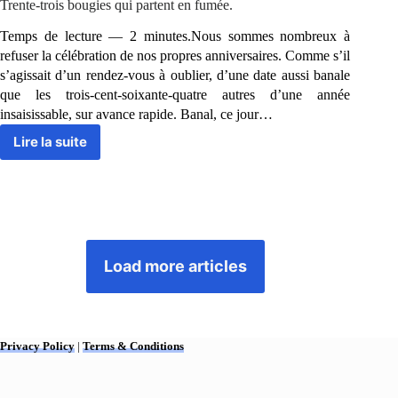
funambule.
Trente-trois bougies qui partent en fumée.
Temps de lecture — 2 minutes.Nous sommes nombreux à
refuser la célébration de nos propres anniversaires. Comme s’il
s’agissait d’un rendez-vous à oublier, d’une date aussi banale
que les trois-cent-soixante-quatre autres d’une année
insaisissable, sur avance rapide. Banal, ce jour…
Lire la suite
Trente-
trois
bougies
qui
partent
en
fumée.
Load more articles
Privacy Policy
|
Terms & Conditions