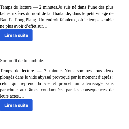
Temps de lecture — 2 minutes.Je suis né dans l’une des plus
belles rizières du nord de la Thaïlande, dans le petit village de
Ban Pa Pong Piang. Un endroit fabuleux, où le temps semble
ne plus avoir d’effet sur…
Lire la suite
Mourir
pour
nourrir.
Sur un fil de funambule.
Temps de lecture — 3 minutes.Nous sommes tous deux
plongés dans le vide abyssal provoqué par le moment d’après :
celui qui reprend la vie et promet un atterrissage sans
parachute aux âmes condamnées par les conséquences de
leurs actes.…
Lire la suite
Sur
un
fil
de