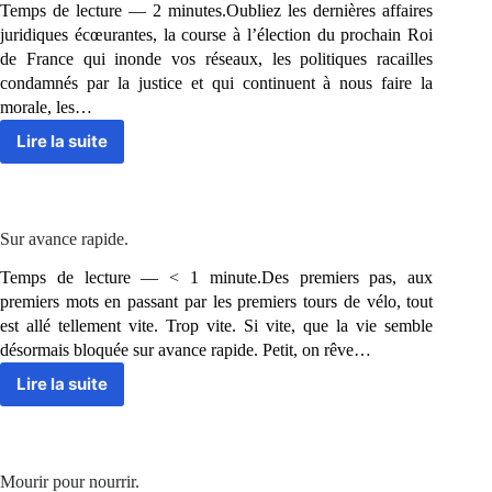
Temps de lecture — 2 minutes.Oubliez les dernières affaires
juridiques écœurantes, la course à l’élection du prochain Roi
de France qui inonde vos réseaux, les politiques racailles
condamnés par la justice et qui continuent à nous faire la
morale, les…
Lire la suite
Le
Père
Noël
n’existe
pas.
Sur avance rapide.
Temps de lecture — < 1 minute.Des premiers pas, aux
premiers mots en passant par les premiers tours de vélo, tout
est allé tellement vite. Trop vite. Si vite, que la vie semble
désormais bloquée sur avance rapide. Petit, on rêve…
Lire la suite
Sur
avance
rapide.
Mourir pour nourrir.