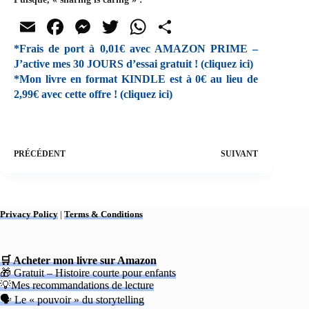
E
Fa
M
T
W
Pa
m
ce
es
wi
ha
rt
*Frais de port à 0,01€ avec AMAZON PRIME –
J’active mes 30 JOURS d’essai gratuit ! (cliquez ici)
ail
bo
se
tte
ts
ag
*Mon livre en format KINDLE est à 0€ au lieu de
ok
ng
r
A
er
2,99€ avec cette offre ! (cliquez ici)
er
pp
PRÉCÉDENT
SUIVANT
Privacy Policy
|
Terms & Conditions
🛒 Acheter mon livre sur Amazon
🎁 Gratuit – Histoire courte pour enfants
💡Mes recommandations de lecture
🗣 Le « pouvoir » du storytelling