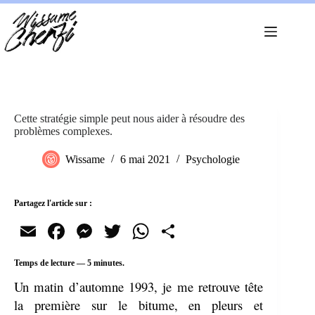
Passer
au
contenu
Cette stratégie simple peut nous aider à résoudre des
problèmes complexes.
Wissame
6 mai 2021
Psychologie
Partagez l'article sur :
E
Fa
M
T
W
Pa
m
ce
es
wi
ha
rt
Temps de lecture —
5
minutes.
ail
bo
se
tte
ts
ag
Un matin d’automne 1993, je me retrouve tête
ok
ng
r
A
er
la première sur le bitume, en pleurs et