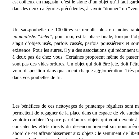
est coûteux en magasin, c’est le signe d’un objet qu’il faut garde
dans les deux catégories précédentes, à savoir “donner” ou “ven
Un sac-poubelle de 100 litres se remplit plus ou moins rap
minimaliste
. “
Jeter
”, pour moi, est la phase finale, lorsque l’ob
s’agit d’objets usés, parfois cassés, parfois poussiéreux et so
existence. Pour les autres, il y a des associations qui redonnent u
à deux pas de chez vous. Certaines proposent même de passer r
sont pas des vides ordures. Un objet qui doit être jeté, doit l’ê
votre disposition dans quasiment chaque agglomération. Très pra
dans vos poubelles de tri.
Les bénéfices de ces nettoyages de printemps réguliers sont mu
permettent de regagner de la place dans un espace de vie surcharg
vouloir combler l’espace par d’autres objets qui vont devenir à 
constater les effets directs du désencombrement sur nous-mêmes
abord de cet affranchissement aux objets : le sentiment de liber