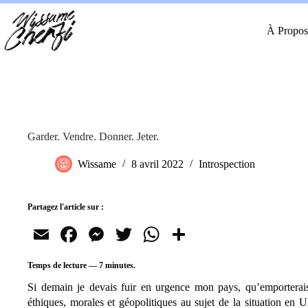
Passer
au
contenu
À Propos
Garder. Vendre. Donner. Jeter.
Wissame
8 avril 2022
Introspection
Partagez l'article sur :
E
Fa
M
T
W
Pa
m
ce
es
wi
ha
rt
Temps de lecture —
7
minutes.
ail
bo
se
tte
ts
ag
Si demain je devais fuir en urgence mon pays, qu’emporterais
ok
ng
r
A
er
éthiques, morales et géopolitiques au sujet de la situation en 