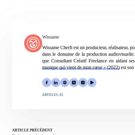
ok
ng
r
A
er
er
pp
Wissame
Wissame Cherfi est un producteur, réalisateur, po
dans le domaine de la production audiovisuelle.
que Consultant Créatif Freelance en aidant ses 
musique qui vient de mon cœur » (2022)
est son 
ARTICLES: 82
ARTICLE
PRÉCÉDENT