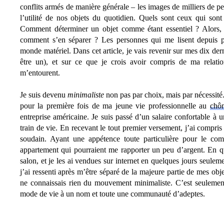
er
pp
conflits armés de manière générale – les images de milliers de p
l’utilité de nos objets du quotidien. Quels sont ceux qui sont
Comment déterminer un objet comme étant essentiel ?
Alors,
comment s’en séparer ? Les personnes qui me lisent depuis 
monde matériel. Dans cet article, je vais revenir sur mes dix de
être un), et sur ce que je crois avoir compris de ma relation
m’entourent.
Je suis devenu
minimaliste
non pas par choix, mais par nécessité.
pour la première fois de ma jeune vie professionnelle au
chô
entreprise américaine. Je suis passé d’un salaire confortable à
train de vie. En recevant le tout premier versement, j’ai compri
soudain. Ayant une appétence toute particulière pour le c
appartement qui pourraient me rapporter un peu d’argent. En qu
salon, et je les ai vendues sur internet en quelques jours seule
j’ai ressenti après m’être séparé de la majeure partie de mes ob
ne connaissais rien du mouvement minimaliste. C’est seulemen
mode de vie à un nom et toute une communauté d’adeptes.