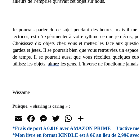
ailleurs de l’emprise qu’avait cet objet sur nous.
Je pourrais parler de ce sujet pendant des heures, mais il me
lectrices, est d’expérimenter à votre rythme ce que je décris, 
Choisissez dix objets chez vous et mettez-les face aux question
gardez et jetez. Il se pourrait bien que vous retrouviez un espac
de temps. Il se pourrait aussi que vous récoltiez quelques eur
utilisez les objets,
aimez
les gens. L’inverse ne fonctionne jamais
Wissame
Puisque, « sharing is caring » :
E
Fa
M
T
W
Pa
m
ce
es
wi
ha
rt
*Frais de port à 0,01€ avec AMAZON PRIME – J’active mes 3
*Mon livre en format KINDLE est à 0€ au lieu de 2,99€ avec ce
ail
bo
se
tte
ts
ag