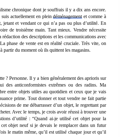
isme chronique dont je souffrais il y a dix ans encore.
Je suis actuellement en plein
déménagement
et comme à
 jetant et vendant ce qui n’a pas ou plus d’utilité. En
oire de troisième main. Tant mieux. Vendre nécessite
la rédaction des descriptions et les communications avec
La phase de vente est en réalité cruciale. Très vite, on
à partir du moment où ils quittent les magasins.
tte ? Personne. Il y a bien généralement des aprioris sur
i des anticonformistes extrêmes ou des radins. Ma
re entre objets utiles au quotidien et ceux que je vais
a nuance prime. Tout donner et tout vendre ne fait partie
écisions de me débarrasser d’un objet, le regrettant par
eter. Avec le temps, je crois avoir réussi à trouver une
tions d’utilité : “Quand ai-je utilisé cet objet pour la
 cet objet neuf si je devais le remplacer dans un futur
ois le matin même, qu’il est utilisé chaque jour et qu’il