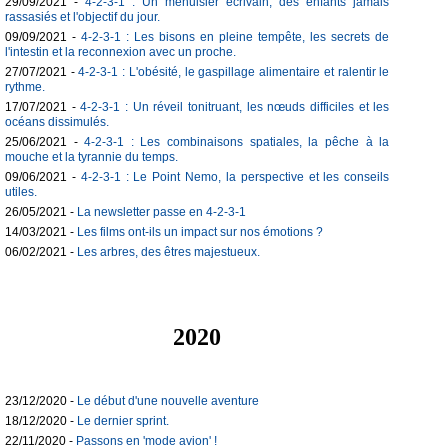
29/09/2021 -
4-2-3-1 : Un menuisier écrivain, des enfants jamais
rassasiés et l'objectif du jour.
09/09/2021 -
4-2-3-1 : Les bisons en pleine tempête, les secrets de
l'intestin et la reconnexion avec un proche.
27/07/2021 -
4-2-3-1 : L'obésité, le gaspillage alimentaire et ralentir le
rythme.
17/07/2021 -
4-2-3-1 : Un réveil tonitruant, les nœuds difficiles et les
océans dissimulés.
25/06/2021 -
4-2-3-1 : Les combinaisons spatiales, la pêche à la
mouche et la tyrannie du temps.
09/06/2021 -
4-2-3-1 : Le Point Nemo, la perspective et les conseils
utiles.
26/05/2021 -
La newsletter passe en 4-2-3-1
14/03/2021 -
Les films ont-ils un impact sur nos émotions ?
06/02/2021 -
Les arbres, des êtres majestueux.
2020
23/12/2020 -
Le début d'une nouvelle aventure
18/12/2020 -
Le dernier sprint.
22/11/2020 -
Passons en 'mode avion' !