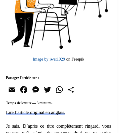
Image by iwat1929
on Freepik
Partagez l'article sur :
E
Fa
M
T
W
Pa
m
ce
es
wi
ha
rt
Temps de lecture —
3
minutes.
ail
bo
se
tte
ts
ag
Lire l’article original en anglais.
ok
ng
r
A
er
er
pp
Je sais. D’après ce titre complètement ringard, vous
pensez qu’il s’agit de romance dont on va parler