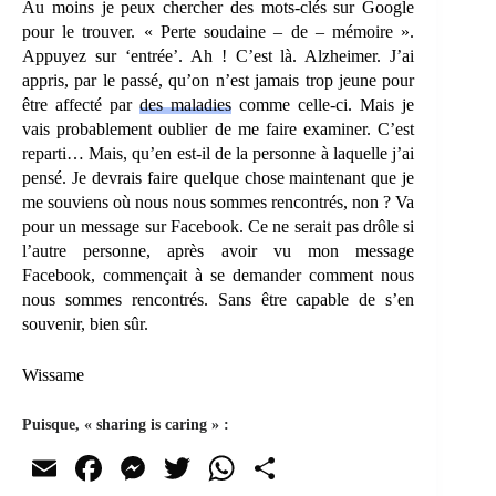
Au moins je peux chercher des mots-clés sur Google
pour le trouver. « Perte soudaine – de – mémoire ».
Appuyez sur ‘entrée’. Ah ! C’est là. Alzheimer. J’ai
appris, par le passé, qu’on n’est jamais trop jeune pour
être affecté par
des maladies
comme celle-ci. Mais je
vais probablement oublier de me faire examiner. C’est
reparti… Mais, qu’en est-il de la personne à laquelle j’ai
pensé. Je devrais faire quelque chose maintenant que je
me souviens où nous nous sommes rencontrés, non ? Va
pour un message sur Facebook. Ce ne serait pas drôle si
l’autre personne, après avoir vu mon message
Facebook, commençait à se demander comment nous
nous sommes rencontrés. Sans être capable de s’en
souvenir, bien sûr.
Wissame
Puisque, « sharing is caring » :
E
Fa
M
T
W
Pa