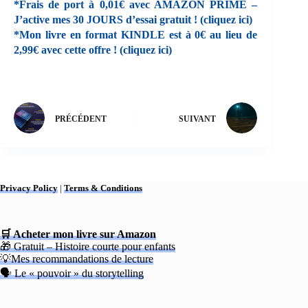
m
ce
es
wi
ha
rt
*Frais de port à 0,01€ avec AMAZON PRIME –
J’active mes 30 JOURS d’essai gratuit ! (cliquez ici)
ail
bo
se
tte
ts
ag
*Mon livre en format KINDLE est à 0€ au lieu de
ok
ng
r
A
er
2,99€ avec cette offre ! (cliquez ici)
er
pp
PRÉCÉDENT
SUIVANT
Privacy Policy
|
Terms & Conditions
🛒 Acheter mon livre sur Amazon
🎁 Gratuit – Histoire courte pour enfants
💡Mes recommandations de lecture
🗣 Le « pouvoir » du storytelling